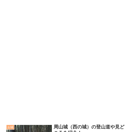
周山城（西の城）の登山道や見ど
お城