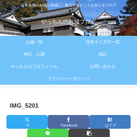
日本全国のお城に登城し、魅力や見どころを伝えるブログ
やっちんのお城ブログ
お城一覧
現存十二天守一覧
神社、仏閣
雑記
やっちんのプロフィール
お問い合わせ
プライバシーポリシー
IMG_5201
X
Facebook
はてブ