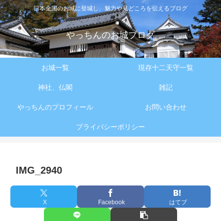
日本全国のお城に登城し、魅力や見どころを伝えるブログ
やっちんのお城ブログ
お城一覧
現存十二天守一覧
神社、仏閣
雑記
やっちんのプロフィール
お問い合わせ
プライバシーポリシー
IMG_2940
X
Facebook
はてブ