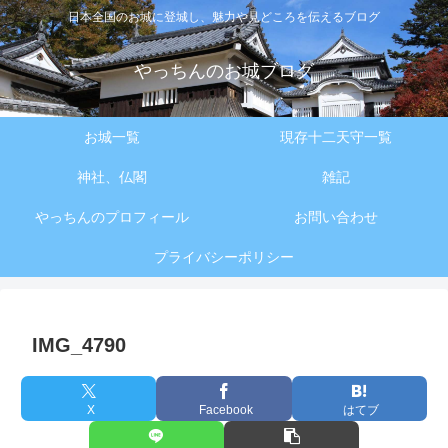
日本全国のお城に登城し、魅力や見どころを伝えるブログ
やっちんのお城ブログ
お城一覧
現存十二天守一覧
神社、仏閣
雑記
やっちんのプロフィール
お問い合わせ
プライバシーポリシー
IMG_4790
X
Facebook
はてブ