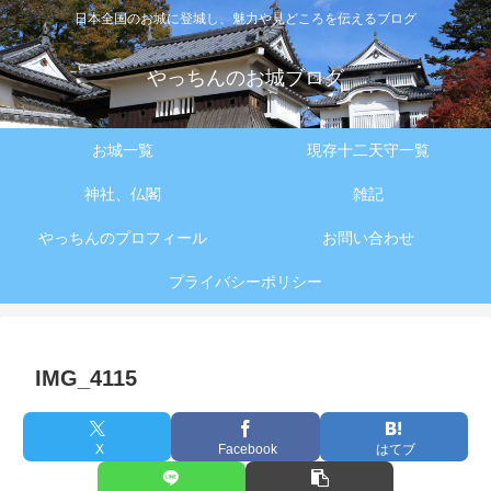
日本全国のお城に登城し、魅力や見どころを伝えるブログ
やっちんのお城ブログ
お城一覧
現存十二天守一覧
神社、仏閣
雑記
やっちんのプロフィール
お問い合わせ
プライバシーポリシー
IMG_4115
X
Facebook
はてブ